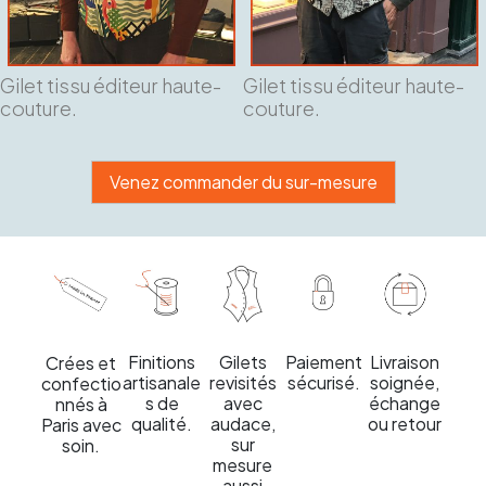
Gilet tissu éditeur haute-
Gilet tissu éditeur haute-
couture.
couture.
Venez commander du sur-mesure
Gilets
Livraison
Finitions
Paiement
Crées et
revisités
soignée,
artisanale
sécurisé.
confectio
avec
échange
s de
nnés à
audace,
ou retour
qualité.
Paris avec
sur
soin.
mesure
aussi